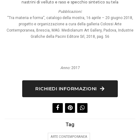
nastrini di velluto e raso e specchio sintetico su tela
Pubblicazioni:
“Tra materia e forma”, catalogo della mostra, 16 aprile – 20 giugno 2018,
progetto e organizzazione a cura della galleria Colossi Arte
Contemporanea, Brescia, MAG. Mediolanum Art Gallery, Padova, Industrie
Grafiche della Pacini Editore Srl, 2018, pag. 56
Anno:
2017
RICHIEDI INFORMAZIONI
Tag
ARTE CONTEMPORANEA